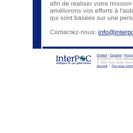
afin de réaliser votre mission
améliorons vos efforts à l'ai
qui sont basées sur une pers
Contactez-nous:
info@interp
English
|
Español
|
Portu
INTERPOC Point interna
© 2021 Tous droits réser
Acceuil
|
Qui nous som