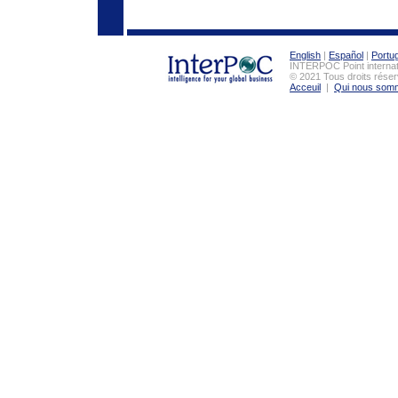
English
|
Español
|
Portu
INTERPOC Point interna
© 2021 Tous droits réser
Acceuil
|
Qui nous som