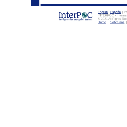
English
|
Español
| P
INTERPOC - Internat
© 2021 All Rights Re
Home
|
Sobre nós