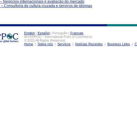
– Negócios internacionais e avaliação do mercado
 – Consultoria de cultura cruzada e serviços de idiomas
English
|
Español
| Português |
Français
INTERPOC - International Point of Commerce
© 2021 All Rights Reserved.
Home
|
Sobre nós
|
Serviços
|
Notícias Recentes
|
Business Links
|
C